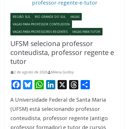
o
p
n
s
k
p
REGIÃO SUL
RIO GRANDE DO SUL
VAGAS
VAGAS PARA PROFESSOR CONTEUDISTA
VAGAS PARA PROFESSORES REGENTES
VAGAS PARA TUTOR
UFSM seleciona professor
conteudista, professor regente e
tutor
2 de agosto de 2026
Milena Godoy
F
Bl
W
Li
X
T
S
ac
u
h
n
h
h
A Universidade Federal de Santa Maria
e
e
at
k
re
ar
(UFSM) está selecionando professor
b
sk
s
e
a
e
conteudista, professor regente (antigo
o
y
A
dI
d
professor formador) e tutor de cursos