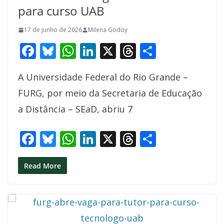
para curso UAB
17 de junho de 2026
Milena Godoy
F
Bl
W
Li
X
T
S
ac
u
h
n
h
h
A Universidade Federal do Rio Grande –
e
e
at
k
re
ar
FURG, por meio da Secretaria de Educação
b
sk
s
e
a
e
a Distância – SEaD, abriu 7
o
y
A
dI
d
o
p
n
s
F
Bl
W
Li
X
T
S
k
p
ac
u
h
n
h
h
e
e
at
k
re
ar
Read More
b
sk
s
e
a
e
o
y
A
dI
d
o
p
n
s