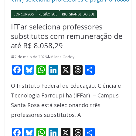
o
p
n
s
CONCURSOS
REGIÃO SUL
RIO GRANDE DO SUL
k
p
IFFar seleciona professores
substitutos com remuneração de
até R$ 8.058,29
7 de maio de 2026
Milena Godoy
F
Bl
W
Li
X
T
S
ac
u
h
n
h
h
O Instituto Federal de Educação, Ciência e
e
e
at
k
re
ar
Tecnologia Farroupilha (IFFar) – Campus
b
sk
s
e
a
e
Santa Rosa está selecionando três
o
y
A
dI
d
professores substitutos. A
o
p
n
s
k
p
F
Bl
W
Li
X
T
S