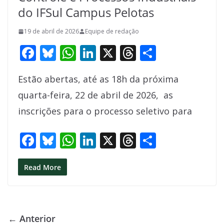
do IFSul Campus Pelotas
19 de abril de 2026
Equipe de redação
F
Bl
W
Li
X
T
S
ac
u
h
n
h
h
Estão abertas, até as 18h da próxima
e
e
at
k
re
ar
quarta-feira, 22 de abril de 2026, as
b
sk
s
e
a
e
inscrições para o processo seletivo para
o
y
A
dI
d
o
p
n
s
F
Bl
W
Li
X
T
S
k
p
ac
u
h
n
h
h
e
e
at
k
re
ar
Read More
b
sk
s
e
a
e
o
y
A
dI
d
o
p
n
s
← Anterior