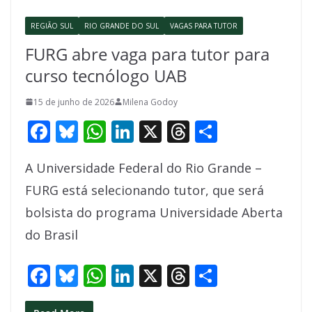
k
p
REGIÃO SUL
RIO GRANDE DO SUL
VAGAS PARA TUTOR
FURG abre vaga para tutor para
curso tecnólogo UAB
15 de junho de 2026
Milena Godoy
F
Bl
W
Li
X
T
S
ac
u
h
n
h
h
A Universidade Federal do Rio Grande –
e
e
at
k
re
ar
FURG está selecionando tutor, que será
b
sk
s
e
a
e
bolsista do programa Universidade Aberta
o
y
A
dI
d
do Brasil
o
p
n
s
k
p
F
Bl
W
Li
X
T
S
ac
u
h
n
h
h