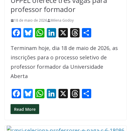
UFPEL oferece três vagas para
professor formador
18 de maio de 2026
Milena Godoy
F
Bl
W
Li
X
T
S
ac
u
h
n
h
h
Terminam hoje, dia 18 de maio de 2026, as
e
e
at
k
re
ar
inscrições para o processo seletivo de
b
sk
s
e
a
e
professor formador da Universidade
o
y
A
dI
d
Aberta
o
p
n
s
k
p
F
Bl
W
Li
X
T
S
ac
u
h
n
h
h
e
e
at
k
re
ar
Read More
b
sk
s
e
a
e
o
y
A
dI
d