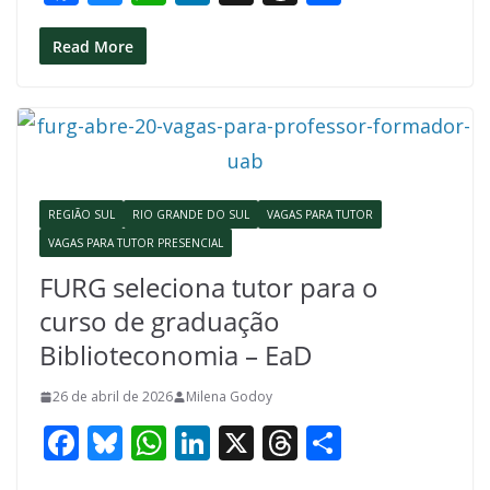
ac
u
h
n
h
h
e
e
at
k
re
ar
Read More
b
sk
s
e
a
e
o
y
A
dI
d
o
p
n
s
k
p
REGIÃO SUL
RIO GRANDE DO SUL
VAGAS PARA TUTOR
VAGAS PARA TUTOR PRESENCIAL
FURG seleciona tutor para o
curso de graduação
Biblioteconomia – EaD
26 de abril de 2026
Milena Godoy
F
Bl
W
Li
X
T
S
ac
u
h
n
h
h