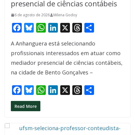
presencial de ciências contábeis
6 de agosto de 2026
Milena Godoy
F
Bl
W
Li
X
T
S
ac
u
h
n
h
h
A Anhanguera está selecionando
e
e
at
k
re
ar
profissionais interessados em atuar como
b
sk
s
e
a
e
mediador presencial de ciências contábeis,
o
y
A
dI
d
na cidade de Bento Gonçalves –
o
p
n
s
k
p
F
Bl
W
Li
X
T
S
ac
u
h
n
h
h
e
e
at
k
re
ar
Read More
b
sk
s
e
a
e
o
y
A
dI
d