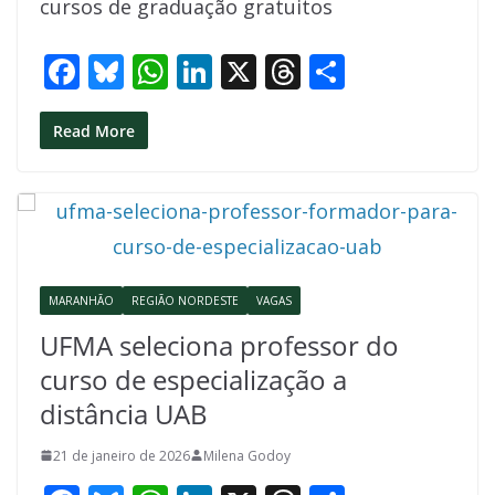
cursos de graduação gratuitos
o
p
n
s
k
p
F
Bl
W
Li
X
T
S
ac
u
h
n
h
h
e
e
at
k
re
ar
Read More
b
sk
s
e
a
e
o
y
A
dI
d
o
p
n
s
k
p
MARANHÃO
REGIÃO NORDESTE
VAGAS
UFMA seleciona professor do
curso de especialização a
distância UAB
21 de janeiro de 2026
Milena Godoy