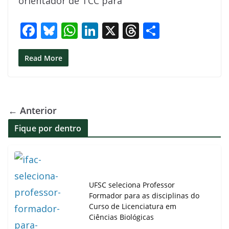
orientador de TCC para
o
p
n
s
k
p
F
Bl
W
Li
X
T
S
ac
u
h
n
h
h
e
e
at
k
re
ar
Read More
b
sk
s
e
a
e
o
y
A
dI
d
o
p
n
s
← Anterior
k
p
Fique por dentro
UFSC seleciona Professor
Formador para as disciplinas do
Curso de Licenciatura em
Ciências Biológicas