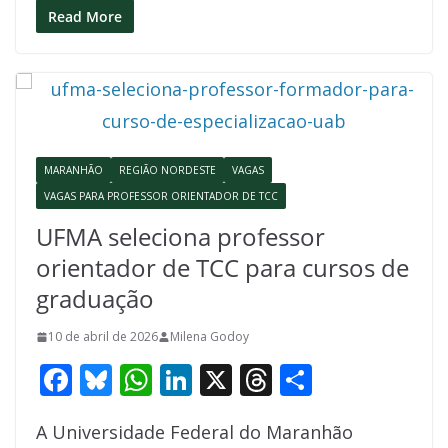
e
e
at
k
re
ar
Read More
b
sk
s
e
a
e
o
y
A
dI
d
o
p
n
s
k
p
MARANHÃO
REGIÃO NORDESTE
VAGAS
VAGAS PARA PROFESSOR ORIENTADOR DE TCC
UFMA seleciona professor
orientador de TCC para cursos de
graduação
10 de abril de 2026
Milena Godoy
F
Bl
W
Li
X
T
S
ac
u
h
n
h
h
A Universidade Federal do Maranhão
e
e
at
k
re
ar