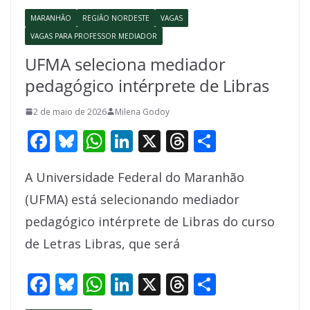
k
p
MARANHÃO
REGIÃO NORDESTE
VAGAS
VAGAS PARA PROFESSOR MEDIADOR
UFMA seleciona mediador
pedagógico intérprete de Libras
2 de maio de 2026
Milena Godoy
F
Bl
W
Li
X
T
S
ac
u
h
n
h
h
A Universidade Federal do Maranhão
e
e
at
k
re
ar
(UFMA) está selecionando mediador
b
sk
s
e
a
e
pedagógico intérprete de Libras do curso
o
y
A
dI
d
de Letras Libras, que será
o
p
n
s
k
p
F
Bl
W
Li
X
T
S
ac
u
h
n
h
h