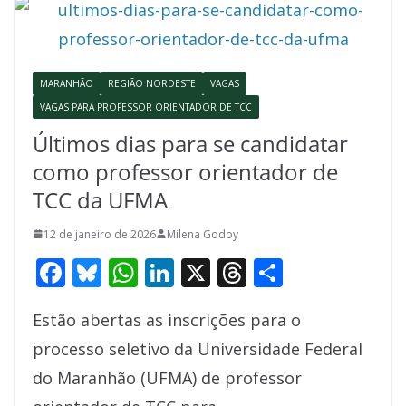
o
y
A
dI
d
o
p
n
s
k
p
MARANHÃO
REGIÃO NORDESTE
VAGAS
VAGAS PARA PROFESSOR ORIENTADOR DE TCC
Últimos dias para se candidatar
como professor orientador de
TCC da UFMA
12 de janeiro de 2026
Milena Godoy
F
Bl
W
Li
X
T
S
ac
u
h
n
h
h
Estão abertas as inscrições para o
e
e
at
k
re
ar
processo seletivo da Universidade Federal
b
sk
s
e
a
e
do Maranhão (UFMA) de professor
o
y
A
dI
d