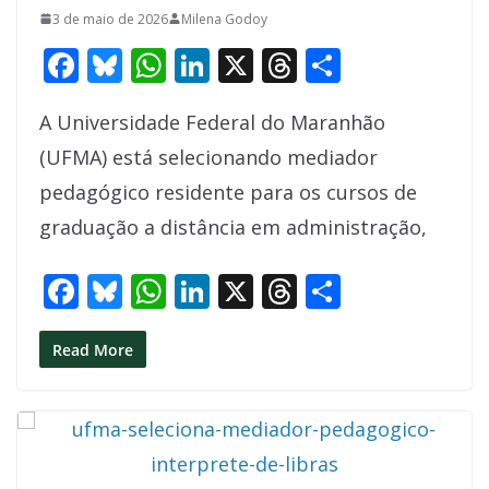
3 de maio de 2026
Milena Godoy
F
Bl
W
Li
X
T
S
ac
u
h
n
h
h
A Universidade Federal do Maranhão
e
e
at
k
re
ar
(UFMA) está selecionando mediador
b
sk
s
e
a
e
pedagógico residente para os cursos de
o
y
A
dI
d
graduação a distância em administração,
o
p
n
s
k
p
F
Bl
W
Li
X
T
S
ac
u
h
n
h
h
e
e
at
k
re
ar
Read More
b
sk
s
e
a
e
o
y
A
dI
d
o
p
n
s