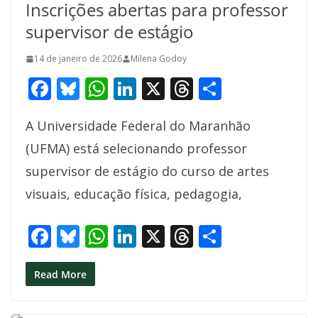
Inscrições abertas para professor
supervisor de estágio
14 de janeiro de 2026
Milena Godoy
F
Bl
W
Li
X
T
S
ac
u
h
n
h
h
A Universidade Federal do Maranhão
e
e
at
k
re
ar
(UFMA) está selecionando professor
b
sk
s
e
a
e
supervisor de estágio do curso de artes
o
y
A
dI
d
visuais, educação física, pedagogia,
o
p
n
s
k
p
F
Bl
W
Li
X
T
S
ac
u
h
n
h
h
e
e
at
k
re
ar
Read More
b
sk
s
e
a
e