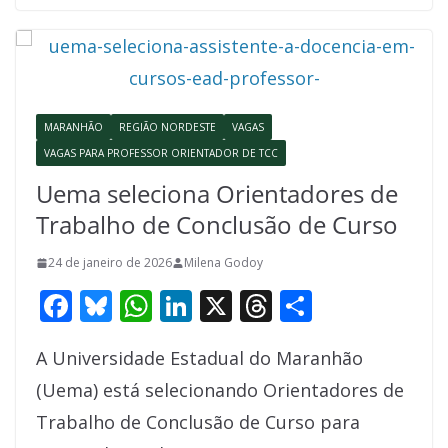
b
sk
s
e
a
e
o
y
A
dI
d
o
p
n
s
k
p
MARANHÃO
REGIÃO NORDESTE
VAGAS
VAGAS PARA PROFESSOR ORIENTADOR DE TCC
Uema seleciona Orientadores de
Trabalho de Conclusão de Curso
24 de janeiro de 2026
Milena Godoy
F
Bl
W
Li
X
T
S
ac
u
h
n
h
h
A Universidade Estadual do Maranhão
e
e
at
k
re
ar
(Uema) está selecionando Orientadores de
b
sk
s
e
a
e
Trabalho de Conclusão de Curso para
o
y
A
dI
d