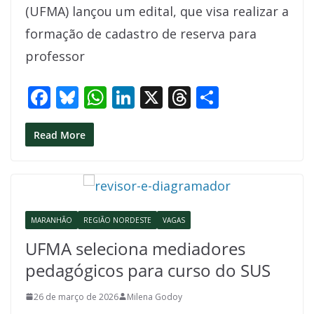
(UFMA) lançou um edital, que visa realizar a
b
sk
s
e
a
e
formação de cadastro de reserva para
o
y
A
dI
d
professor
o
p
n
s
k
p
F
Bl
W
Li
X
T
S
ac
u
h
n
h
h
e
e
at
k
re
ar
Read More
b
sk
s
e
a
e
o
y
A
dI
d
o
p
n
s
MARANHÃO
REGIÃO NORDESTE
VAGAS
k
p
UFMA seleciona mediadores
pedagógicos para curso do SUS
26 de março de 2026
Milena Godoy