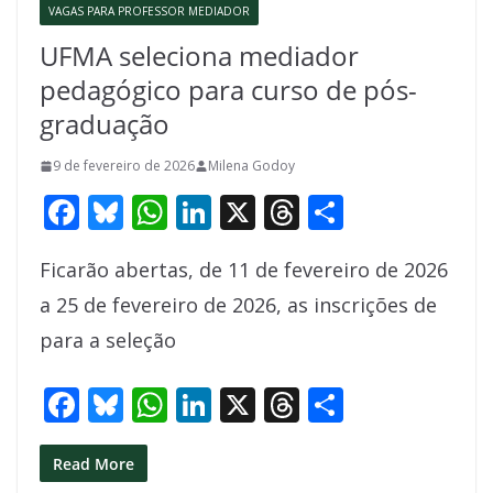
VAGAS PARA PROFESSOR MEDIADOR
UFMA seleciona mediador
pedagógico para curso de pós-
graduação
9 de fevereiro de 2026
Milena Godoy
F
Bl
W
Li
X
T
S
ac
u
h
n
h
h
Ficarão abertas, de 11 de fevereiro de 2026
e
e
at
k
re
ar
a 25 de fevereiro de 2026, as inscrições de
b
sk
s
e
a
e
para a seleção
o
y
A
dI
d
o
p
n
s
F
Bl
W
Li
X
T
S
k
p
ac
u
h
n
h
h
e
e
at
k
re
ar
Read More