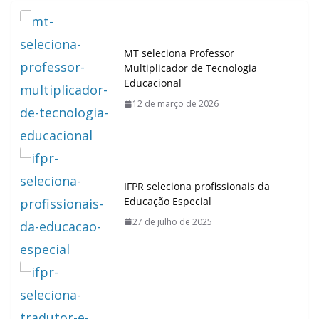
o
p
n
s
k
p
MT seleciona Professor
Multiplicador de Tecnologia
Educacional
12 de março de 2026
IFPR seleciona profissionais da
Educação Especial
27 de julho de 2025