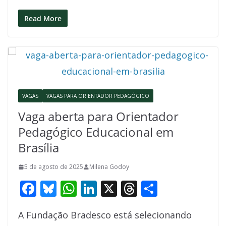
ac
u
h
n
h
h
e
e
at
k
re
ar
Read More
b
sk
s
e
a
e
o
y
A
dI
d
o
p
n
s
k
p
VAGAS
VAGAS PARA ORIENTADOR PEDAGÓGICO
Vaga aberta para Orientador
Pedagógico Educacional em
Brasília
5 de agosto de 2025
Milena Godoy
F
Bl
W
Li
X
T
S
ac
u
h
n
h
h
A Fundação Bradesco está selecionando
e
e
at
k
re
ar