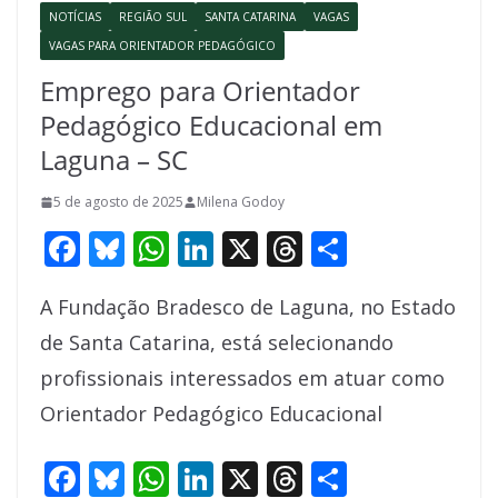
NOTÍCIAS
REGIÃO SUL
SANTA CATARINA
VAGAS
VAGAS PARA ORIENTADOR PEDAGÓGICO
Emprego para Orientador
Pedagógico Educacional em
Laguna – SC
5 de agosto de 2025
Milena Godoy
F
Bl
W
Li
X
T
S
ac
u
h
n
h
h
A Fundação Bradesco de Laguna, no Estado
e
e
at
k
re
ar
de Santa Catarina, está selecionando
b
sk
s
e
a
e
profissionais interessados em atuar como
o
y
A
dI
d
Orientador Pedagógico Educacional
o
p
n
s
k
p
F
Bl
W
Li
X
T
S