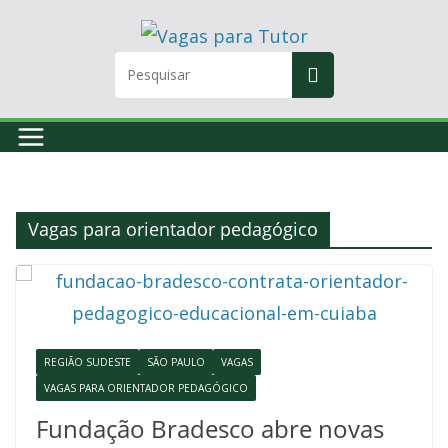
Skip
to
content
Vagas para orientador pedagógico
REGIÃO SUDESTE
SÃO PAULO
VAGAS
VAGAS PARA ORIENTADOR PEDAGÓGICO
Fundação Bradesco abre novas