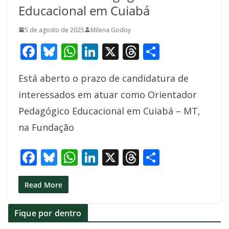
Educacional em Cuiabá
5 de agosto de 2025
Milena Godoy
F
Bl
W
Li
X
T
S
ac
u
h
n
h
h
Está aberto o prazo de candidatura de
e
e
at
k
re
ar
interessados em atuar como Orientador
b
sk
s
e
a
e
Pedagógico Educacional em Cuiabá – MT,
o
y
A
dI
d
na Fundação
o
p
n
s
k
p
F
Bl
W
Li
X
T
S
ac
u
h
n
h
h
e
e
at
k
re
ar
Read More
b
sk
s
e
a
e
Fique por dentro
o
y
A
dI
d