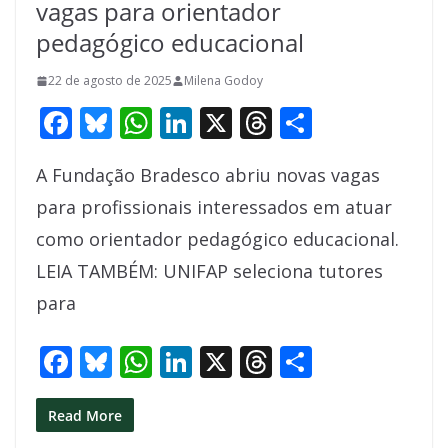
vagas para orientador
pedagógico educacional
22 de agosto de 2025
Milena Godoy
F
Bl
W
Li
X
T
S
ac
u
h
n
h
h
A Fundação Bradesco abriu novas vagas
e
e
at
k
re
ar
para profissionais interessados em atuar
b
sk
s
e
a
e
como orientador pedagógico educacional.
o
y
A
dI
d
LEIA TAMBÉM: UNIFAP seleciona tutores
o
p
n
s
para
k
p
F
Bl
W
Li
X
T
S
ac
u
h
n
h
h
e
e
at
k
re
ar
Read More