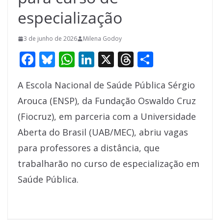
especialização
3 de junho de 2026
Milena Godoy
F
Bl
W
Li
X
T
S
ac
u
h
n
h
h
A Escola Nacional de Saúde Pública Sérgio
e
e
at
k
re
ar
Arouca (ENSP), da Fundação Oswaldo Cruz
b
sk
s
e
a
e
(Fiocruz), em parceria com a Universidade
o
y
A
dI
d
Aberta do Brasil (UAB/MEC), abriu vagas
o
p
n
s
para professores a distância, que
k
p
trabalharão no curso de especialização em
Saúde Pública.