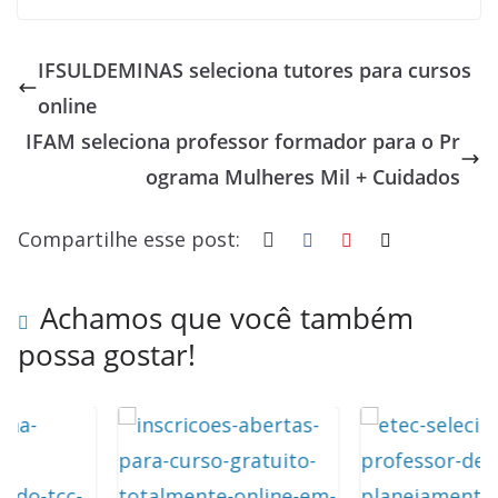
ac
u
h
n
h
h
e
e
at
k
re
ar
IFSULDEMINAS seleciona tutores para cursos
b
sk
s
e
a
e
online
o
y
A
dI
d
IFAM seleciona professor formador para o Pr
o
p
n
s
ograma Mulheres Mil + Cuidados
k
p
Compartilhe esse post:
Achamos que você também
possa gostar!