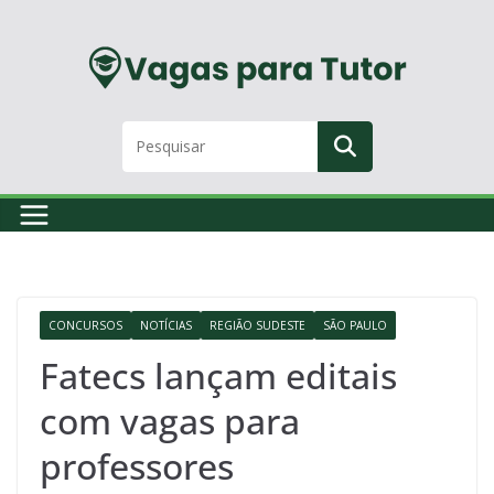
Skip
to
content
CONCURSOS
NOTÍCIAS
REGIÃO SUDESTE
SÃO PAULO
Fatecs lançam editais
com vagas para
professores