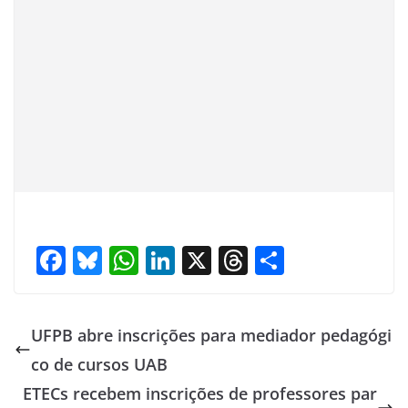
F
Bl
W
Li
X
T
S
ac
u
h
n
h
h
e
e
at
k
re
ar
UFPB abre inscrições para mediador pedagógi
b
sk
s
e
a
e
co de cursos UAB
o
y
A
dI
d
ETECs recebem inscrições de professores par
o
p
n
s