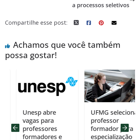
a processos seletivos
k
p
Compartilhe esse post:
Achamos que você também
possa gostar!
Unesp abre
UFMG seleciona
vagas para
professor
professores
formador para a
formadores e
especialização