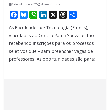
1 de julho de 2026
Milena Godoy
F
Bl
W
Li
X
T
S
ac
u
h
n
h
h
As Faculdades de Tecnologia (Fatecs),
e
e
at
k
re
ar
vinculadas ao Centro Paula Souza, estão
b
sk
s
e
a
e
recebendo inscrições para os processos
o
y
A
dI
d
seletivos que visam preencher vagas de
o
p
n
s
professores. As oportunidades são para:
k
p