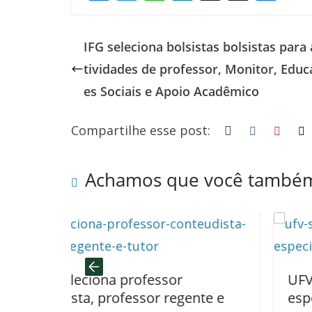
ac
u
h
n
h
h
e
e
at
k
re
ar
IFG seleciona bolsistas bolsistas para 
b
sk
s
e
a
e
tividades de professor, Monitor, Edu
o
y
A
dI
d
es Sociais e Apoio Acadêmico
o
p
n
s
k
p
Compartilhe esse post:
Achamos que você também
 professor
UFV seleciona tutor p
ofessor regente e
especialização UAB