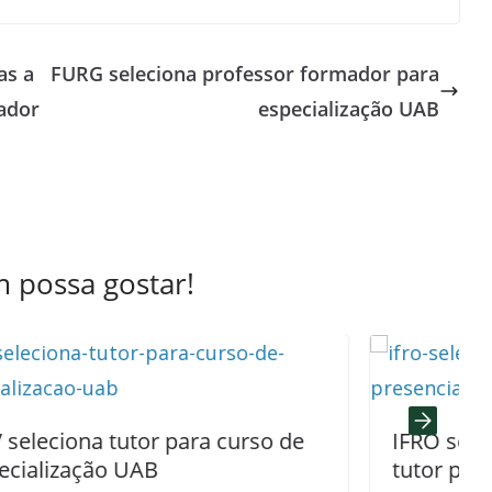
as a
FURG seleciona professor formador para
cador
especialização UAB
 possa gostar!
ara curso de
IFRO seleciona professor f
tutor presencial e tutor AE