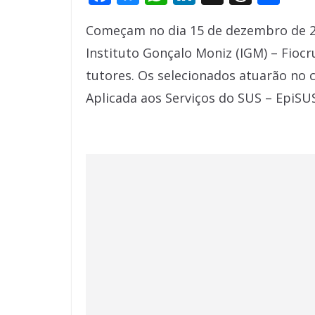
ac
u
h
n
h
h
Começam no dia 15 de dezembro de 20
e
e
at
k
re
ar
Instituto Gonçalo Moniz (IGM) – Fiocr
b
sk
s
e
a
e
tutores. Os selecionados atuarão no 
o
y
A
dI
d
Aplicada aos Serviços do SUS – EpiSUS
o
p
n
s
k
p