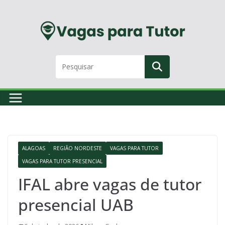
Skip
to
content
ALAGOAS
REGIÃO NORDESTE
VAGAS PARA TUTOR
VAGAS PARA TUTOR PRESENCIAL
IFAL abre vagas de tutor
presencial UAB