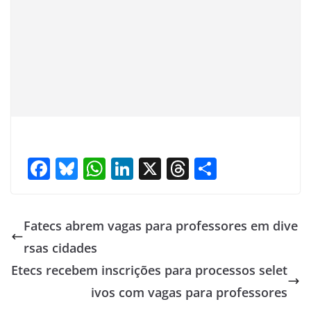
F
Bl
W
Li
X
T
S
ac
u
h
n
h
h
e
e
at
k
re
ar
Fatecs abrem vagas para professores em dive
b
sk
s
e
a
e
rsas cidades
o
y
A
dI
d
Etecs recebem inscrições para processos selet
o
p
n
s
ivos com vagas para professores
k
p