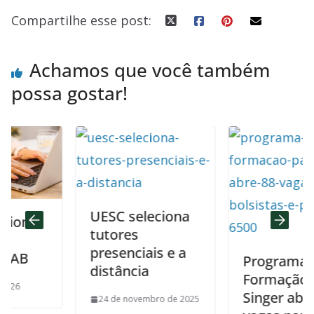
Compartilhe esse post:
Achamos que você também
possa gostar!
UESC seleciona
a
tutores
presenciais e a
Programa de
distância
Formação Paul
Singer abre 88
24 de novembro de 2025