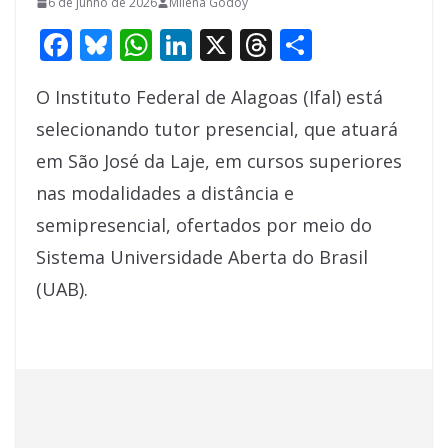
6 de junho de 2026
Milena Godoy
F
Bl
W
Li
X
T
S
ac
u
h
n
h
h
O Instituto Federal de Alagoas (Ifal) está
e
e
at
k
re
ar
selecionando tutor presencial, que atuará
b
sk
s
e
a
e
em São José da Laje, em cursos superiores
o
y
A
dI
d
nas modalidades a distância e
o
p
n
s
semipresencial, ofertados por meio do
k
p
Sistema Universidade Aberta do Brasil
(UAB).