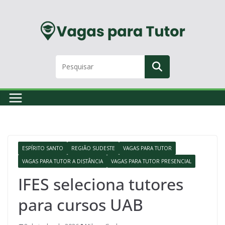
Skip
to
content
ESPÍRITO SANTO
REGIÃO SUDESTE
VAGAS PARA TUTOR
VAGAS PARA TUTOR A DISTÂNCIA
VAGAS PARA TUTOR PRESENCIAL
IFES seleciona tutores
para cursos UAB