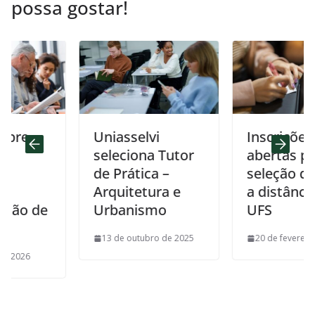
possa gostar!
Uniasselvi
Inscrições
seleciona Tutor
abertas para a
de Prática –
seleção de tuto
Arquitetura e
a distância da
 de
Urbanismo
UFS
13 de outubro de 2025
20 de fevereiro de 20