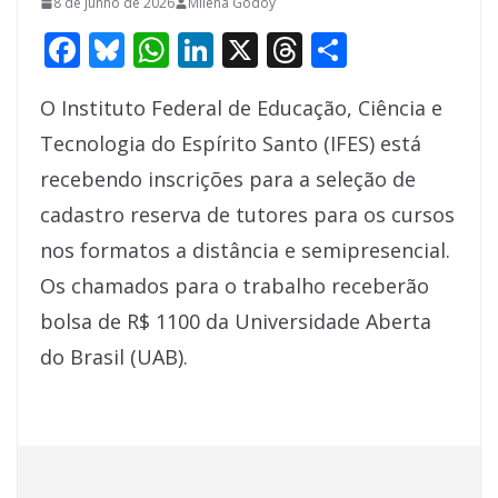
8 de junho de 2026
Milena Godoy
F
Bl
W
Li
X
T
S
ac
u
h
n
h
h
O Instituto Federal de Educação, Ciência e
e
e
at
k
re
ar
Tecnologia do Espírito Santo (IFES) está
b
sk
s
e
a
e
recebendo inscrições para a seleção de
o
y
A
dI
d
cadastro reserva de tutores para os cursos
o
p
n
s
nos formatos a distância e semipresencial.
k
p
Os chamados para o trabalho receberão
bolsa de R$ 1100 da Universidade Aberta
do Brasil (UAB).