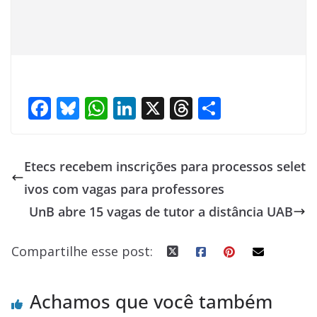
F
Bl
W
Li
X
T
S
ac
u
h
n
h
h
e
e
at
k
re
ar
Etecs recebem inscrições para processos selet
b
sk
s
e
a
e
ivos com vagas para professores
o
y
A
dI
d
UnB abre 15 vagas de tutor a distância UAB
o
p
n
s
k
p
Compartilhe esse post:
Achamos que você também