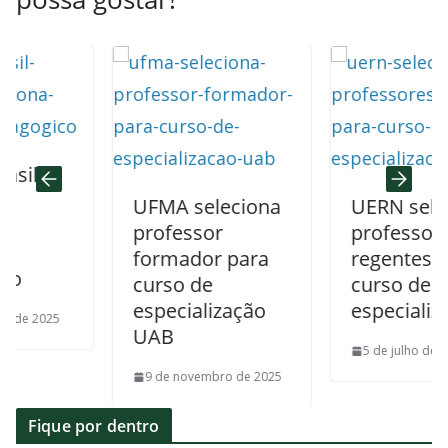
l
UFMA seleciona
UERN selecio
professor
professores
formador para
regentes para
curso de
curso de
especialização
especializaçã
 2025
UAB
5 de julho de 2026
9 de novembro de 2025
Fique por dentro