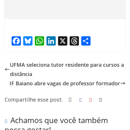
F
Bl
W
Li
X
T
S
ac
u
h
n
h
h
e
e
at
k
re
ar
UFMA seleciona tutor residente para cursos a
b
sk
s
e
a
e
distância
o
y
A
dI
d
IF Baiano abre vagas de professor formador
o
p
n
s
k
p
Compartilhe esse post:
Achamos que você também
possa gostar!