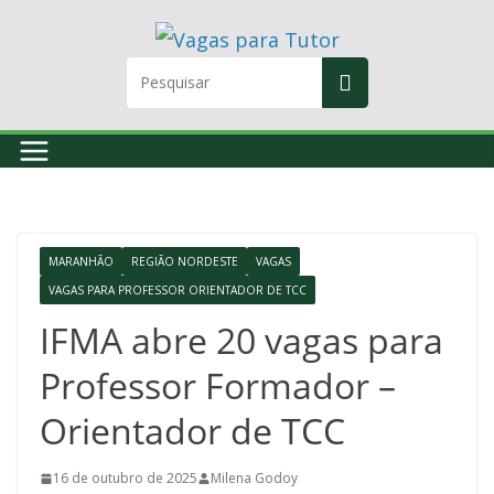
Skip
to
content
MARANHÃO
REGIÃO NORDESTE
VAGAS
VAGAS PARA PROFESSOR ORIENTADOR DE TCC
IFMA abre 20 vagas para
Professor Formador –
Orientador de TCC
16 de outubro de 2025
Milena Godoy