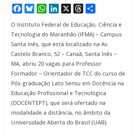
F
Bl
W
Li
X
T
S
ac
u
h
n
h
h
O Instituto Federal de Educação, Ciência e
e
e
at
k
re
ar
Tecnologia do Maranhão (IFMA) – Campus
b
sk
s
e
a
e
Santa Inês, que está localizado na Av.
o
y
A
dI
d
Castelo Branco, 52 – Canaã, Santa Inês –
o
p
n
s
MA, abriu 20 vagas para Professor
k
p
Formador – Orientador de TCC do curso de
Pós-graduação Lato Sensu em Docência na
Educação Profissional e Tecnológica
(DOCENTEPT), que será ofertado na
modalidade a distância, no âmbito da
Universidade Aberta do Brasil (UAB).