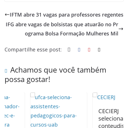
ac
u
h
n
h
h
e
e
at
k
re
ar
IFTM abre 31 vagas para professores regentes
b
sk
s
e
a
e
IFG abre vagas de bolsistas que atuarão no Pr
o
y
A
dI
d
ograma Bolsa Formação Mulheres Mil
o
p
n
s
k
p
Compartilhe esse post:
Achamos que você também
possa gostar!
CECIERJ
seleciona
conteudista,