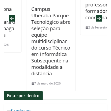
professor
a
Campus
formador e
Uberaba Parque
coordenadores
a o
Tecnológico abre
ga
seleção para
2 de fevereiro de 2026
equipe
multidisciplinar
do curso Técnico
em Informática
Subsequente na
modalidade a
distância
7 de maio de 2026
Fique por dentro