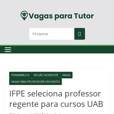
Skip
to
content
PERNAMBUCO
REGIÃO NORDESTE
VAGAS
VAGAS PARA PROFESSORES REGENTES
IFPE seleciona professor
regente para cursos UAB