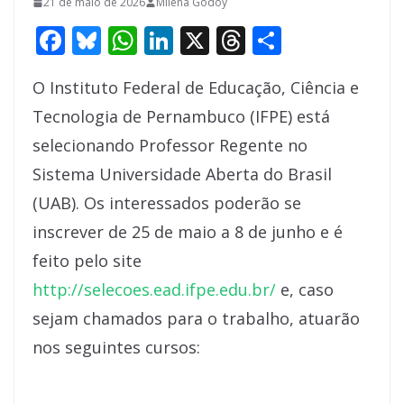
21 de maio de 2026
Milena Godoy
F
Bl
W
Li
X
T
S
ac
u
h
n
h
h
O Instituto Federal de Educação, Ciência e
e
e
at
k
re
ar
Tecnologia de Pernambuco (IFPE) está
b
sk
s
e
a
e
selecionando Professor Regente no
o
y
A
dI
d
Sistema Universidade Aberta do Brasil
o
p
n
s
(UAB). Os interessados poderão se
k
p
inscrever de 25 de maio a 8 de junho e é
feito pelo site
http://selecoes.ead.ifpe.edu.br/
e, caso
sejam chamados para o trabalho, atuarão
nos seguintes cursos: