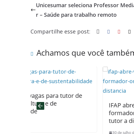
Unicesumar seleciona Professor Med
b
sk
s
e
a
e
r – Saúde para trabalho remoto
o
y
A
dI
d
o
p
n
s
Compartilhe esse post:
k
p
Achamos que você também
ara tutor de
 de
IFAP abre vagas para profe
formador, orientador de T
tutor a distância
30 de julho de 2025