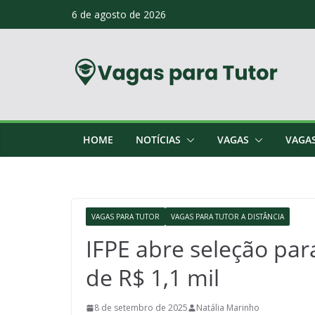
Skip
6 de agosto de 2026
to
content
HOME
NOTÍCIAS
VAGAS
VAGA
VAGAS PARA TUTOR
VAGAS PARA TUTOR A DISTÂNCIA
IFPE abre seleção par
de R$ 1,1 mil
8 de setembro de 2025
Natália Marinho