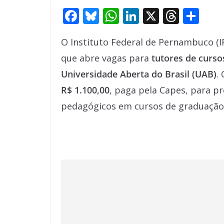
F
Bl
W
Li
X
T
S
ac
u
h
n
h
h
O Instituto Federal de Pernambuco (IF
e
e
at
k
re
ar
que abre vagas para
tutores de cursos
b
sk
s
e
a
e
Universidade Aberta do Brasil (UAB)
.
o
y
A
dI
d
R$ 1.100,00
, paga pela Capes, para p
o
p
n
s
pedagógicos em cursos de graduação e
k
p