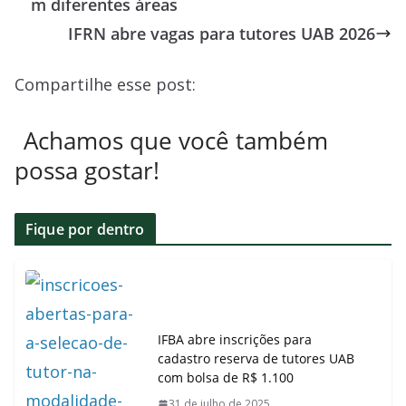
m diferentes áreas
p
I
a
r
IFRN abre vagas para tutores UAB 2026
n
d
e
s
Compartilhe esse post:
Achamos que você também
possa gostar!
Fique por dentro
IFBA abre inscrições para
cadastro reserva de tutores UAB
com bolsa de R$ 1.100
31 de julho de 2025