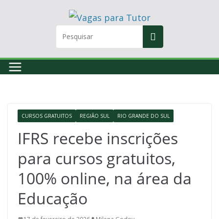
Skip
to
content
CURSOS GRATUITOS
REGIÃO SUL
RIO GRANDE DO SUL
IFRS recebe inscrições
para cursos gratuitos,
100% online, na área da
Educação