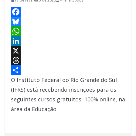
17 de fevereiro de 2026
Milena Godoy
F
a
B
c
l
W
e
u
h
L
b
e
a
i
X
o
s
t
n
T
o
k
s
k
h
S
O Instituto Federal do Rio Grande do Sul
k
y
A
e
r
h
(IFRS) está recebendo inscrições para os
p
d
e
a
seguintes cursos gratuitos, 100% online, na
p
I
a
r
área da Educação:
n
d
e
s