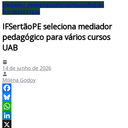
Mediador pedagógico
Pernambuco
Região
Nordeste
Vagas
IFSertãoPE seleciona mediador
pedagógico para vários cursos
UAB
14 de junho de 2026
Milena Godoy
Facebook
Bluesky
WhatsApp
LinkedIn