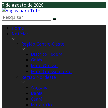
Skip
7 de agosto de 2026
to
content
Home
Notícias
Região Centro-Oeste
Distrito Federal
Goiás
Mato Grosso
Mato Grosso do Sul
Região Nordeste
Alagoas
Bahia
Ceará
Maranhão