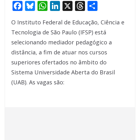
F
Bl
W
Li
X
T
S
ac
u
h
n
h
h
O Instituto Federal de Educação, Ciência e
e
e
at
k
re
ar
Tecnologia de São Paulo (IFSP) está
b
sk
s
e
a
e
selecionando mediador pedagógico a
o
y
A
dI
d
distância, a fim de atuar nos cursos
o
p
n
s
superiores ofertados no âmbito do
k
p
Sistema Universidade Aberta do Brasil
(UAB). As vagas são: