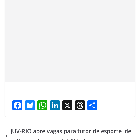
F
Bl
W
Li
X
T
S
ac
u
h
n
h
h
e
e
at
k
re
ar
JUV-RIO abre vagas para tutor de esporte, de
b
sk
s
e
a
e