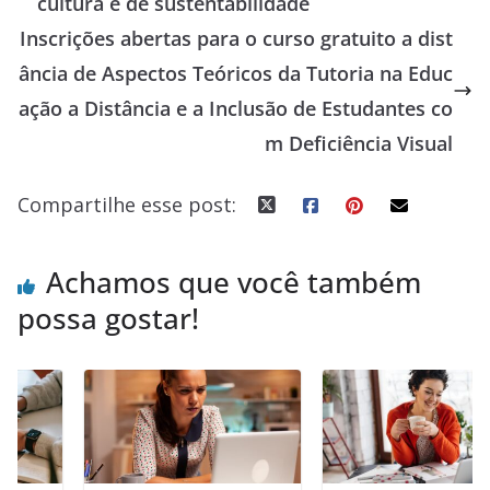
cultura e de sustentabilidade
o
y
A
dI
d
Inscrições abertas para o curso gratuito a dist
o
p
n
s
ância de Aspectos Teóricos da Tutoria na Educ
k
p
ação a Distância e a Inclusão de Estudantes co
m Deficiência Visual
Compartilhe esse post:
Achamos que você também
possa gostar!