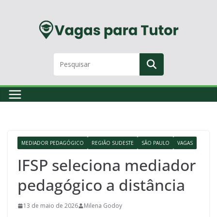
Skip
to
content
MEDIADOR PEDAGÓGICO
REGIÃO SUDESTE
SÃO PAULO
VAGAS
IFSP seleciona mediador
pedagógico a distância
13 de maio de 2026
Milena Godoy