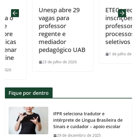
Unesp abre 29
ETECs recebem
vagas para
inscrições de
professor
professores pa
regente e
processos
s
mediador
seletivos
ar
pedagógico UAB
1 de julho de 2026
e
23 de julho de 2026
Fique por dentro
IFPR seleciona tradutor e
intérprete de Língua Brasileira de
Sinais e cuidador – apoio escolar
29 de dezembro de 2025