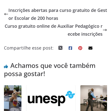
e
e
at
k
re
ar
Inscrições abertas para curso gratuito de Gest
b
sk
s
e
a
e
or Escolar de 200 horas
o
y
A
dI
d
Curso gratuito online de Auxiliar Pedagógico r
o
p
n
s
ecebe inscrições
k
p
Compartilhe esse post:
Achamos que você também
possa gostar!