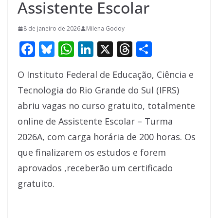
Assistente Escolar
8 de janeiro de 2026
Milena Godoy
F
Bl
W
Li
X
T
S
ac
u
h
n
h
h
O Instituto Federal de Educação, Ciência e
e
e
at
k
re
ar
Tecnologia do Rio Grande do Sul (IFRS)
b
sk
s
e
a
e
abriu vagas no curso gratuito, totalmente
o
y
A
dI
d
online de Assistente Escolar – Turma
o
p
n
s
2026A, com carga horária de 200 horas. Os
k
p
que finalizarem os estudos e forem
aprovados ,receberão um certificado
gratuito.