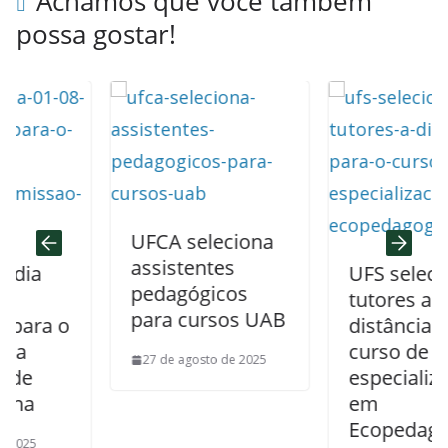
Achamos que você também
possa gostar!
UFCA seleciona
assistentes
UFS seleciona
pedagógicos
tutores a
para cursos UAB
a o
distância para 
curso de
27 de agosto de 2025
especialização
em
Ecopedagogia