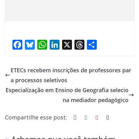
F
Bl
W
Li
X
T
S
ac
u
h
n
h
h
e
e
at
k
re
ar
ETECs recebem inscrições de professores par
b
sk
s
e
a
e
a processos seletivos
o
y
A
dI
d
Especialização em Ensino de Geografia selecio
o
p
n
s
na mediador pedagógico
k
p
Compartilhe esse post: