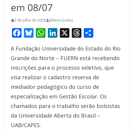
em 08/07
2 de julho de 2026
Milena Godoy
F
Bl
W
Li
X
T
S
ac
u
h
n
h
h
A Fundação Universidade do Estado do Rio
e
e
at
k
re
ar
Grande do Norte – FUERN está recebendo
b
sk
s
e
a
e
inscrições para o processo seletivo, que
o
y
A
dI
d
visa realizar o cadastro reserva de
o
p
n
s
mediador pedagógico do curso de
k
p
especialização em Gestão Escolar. Os
chamados para o trabalho serão bolsistas
da Universidade Aberta do Brasil –
UAB/CAPES.