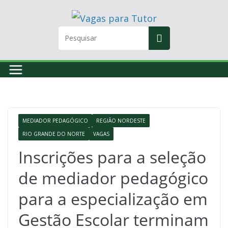
Skip
to
content
MEDIADOR PEDAGÓGICO
REGIÃO NORDESTE
RIO GRANDE DO NORTE
VAGAS
Inscrições para a seleção
de mediador pedagógico
para a especialização em
Gestão Escolar terminam