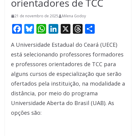
orientadores de TCC
21 de novembro de 2025
Milena Godoy
F
Bl
W
Li
X
T
S
ac
u
h
n
h
h
A Universidade Estadual do Ceará (UECE)
e
e
at
k
re
ar
está selecionando professores formadores
b
sk
s
e
a
e
e professores orientadores de TCC para
o
y
A
dI
d
alguns cursos de especialização que serão
o
p
n
s
ofertados pela instituição, na modalidade a
k
p
distância, por meio do programa
Universidade Aberta do Brasil (UAB). As
opções são: