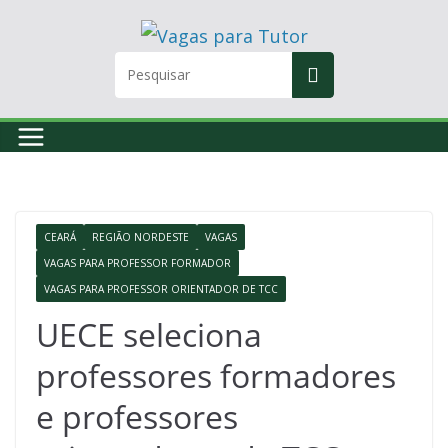
Skip
to
content
CEARÁ
REGIÃO NORDESTE
VAGAS
VAGAS PARA PROFESSOR FORMADOR
VAGAS PARA PROFESSOR ORIENTADOR DE TCC
UECE seleciona
professores formadores
e professores