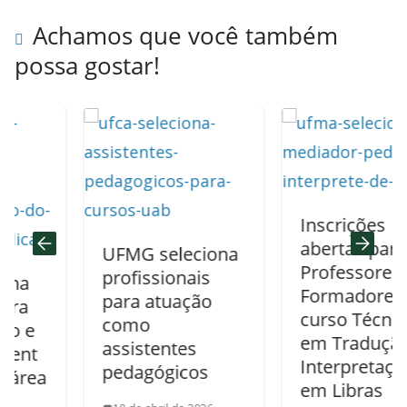
Achamos que você também
possa gostar!
Inscrições
abertas para
UFMG seleciona
Professores
profissionais
Formadores do
para atuação
curso Técnico
como
e
em Tradução e
assistentes
t
Interpretação
pedagógicos
ea
em Libras