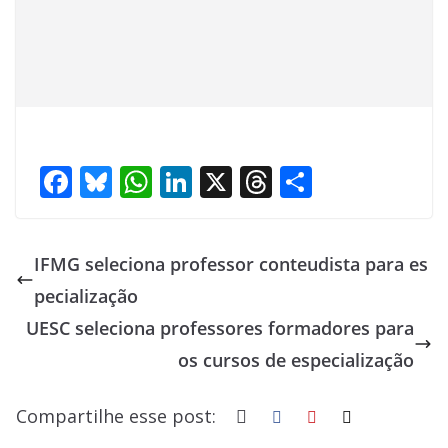
F
Bl
W
Li
X
T
S
ac
u
h
n
h
h
e
e
at
k
re
ar
IFMG seleciona professor conteudista para es
b
sk
s
e
a
e
pecialização
o
y
A
dI
d
UESC seleciona professores formadores para
o
p
n
s
os cursos de especialização
k
p
Compartilhe esse post: