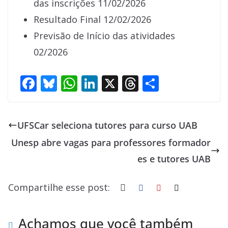
das inscrições 11/02/2026
Resultado Final 12/02/2026
Previsão de Início das atividades
02/2026
F
Bl
W
Li
X
T
S
ac
u
h
n
h
h
e
e
at
k
re
ar
UFSCar seleciona tutores para curso UAB
b
sk
s
e
a
e
Unesp abre vagas para professores formador
o
y
A
dI
d
es e tutores UAB
o
p
n
s
k
p
Compartilhe esse post:
Achamos que você também