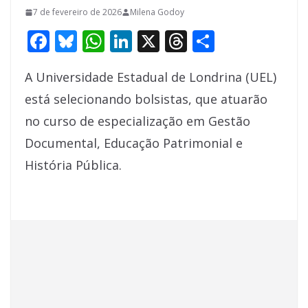
7 de fevereiro de 2026
Milena Godoy
F
Bl
W
Li
X
T
S
ac
u
h
n
h
h
A Universidade Estadual de Londrina (UEL)
e
e
at
k
re
ar
está selecionando bolsistas, que atuarão
b
sk
s
e
a
e
no curso de especialização em Gestão
o
y
A
dI
d
Documental, Educação Patrimonial e
o
p
n
s
História Pública.
k
p