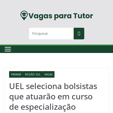
Skip
to
content
PARANÁ
REGIÃO SUL
VAGAS
UEL seleciona bolsistas
que atuarão em curso
de especialização