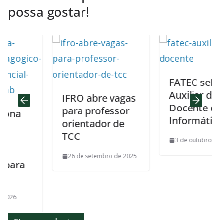
possa gostar!
FATEC selecion
Auxiliar de
IFRO abre vagas
Docente de
para professor
a
Informática
orientador de
TCC
3 de outubro de 2025
26 de setembro de 2025
ra