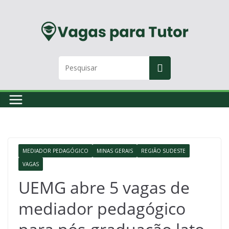
Skip
to
content
MEDIADOR PEDAGÓGICO
MINAS GERAIS
REGIÃO SUDESTE
VAGAS
UEMG abre 5 vagas de
mediador pedagógico