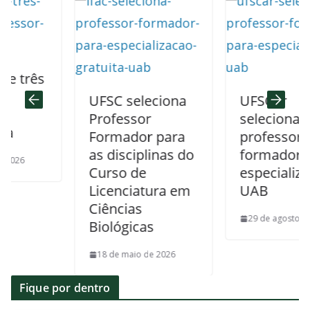
rês
UFSC seleciona
UFSCar
Professor
seleciona
Formador para
professor
as disciplinas do
formador para
Curso de
especialização
Licenciatura em
UAB
Ciências
29 de agosto de 2025
Biológicas
18 de maio de 2026
Fique por dentro