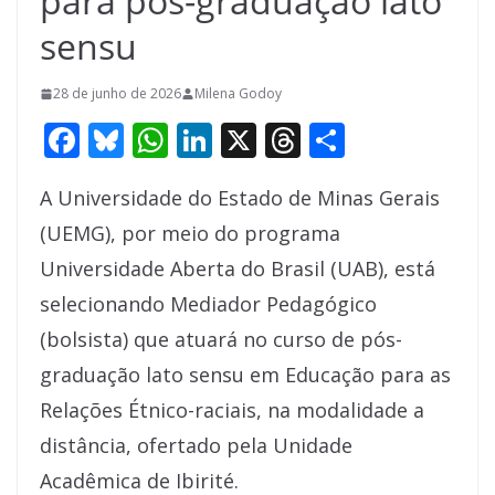
para pós-graduação lato
sensu
28 de junho de 2026
Milena Godoy
F
Bl
W
Li
X
T
S
ac
u
h
n
h
h
A Universidade do Estado de Minas Gerais
e
e
at
k
re
ar
(UEMG), por meio do programa
b
sk
s
e
a
e
Universidade Aberta do Brasil (UAB), está
o
y
A
dI
d
selecionando Mediador Pedagógico
o
p
n
s
(bolsista) que atuará no curso de pós-
k
p
graduação lato sensu em Educação para as
Relações Étnico-raciais, na modalidade a
distância, ofertado pela Unidade
Acadêmica de Ibirité.