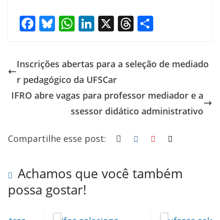
F
Bl
W
Li
X
T
S
ac
u
h
n
h
h
e
e
at
k
re
ar
Inscrições abertas para a seleção de mediado
b
sk
s
e
a
e
r pedagógico da UFSCar
o
y
A
dI
d
IFRO abre vagas para professor mediador e a
o
p
n
s
ssessor didático administrativo
k
p
Compartilhe esse post:
Achamos que você também
possa gostar!