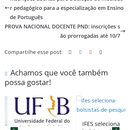
b
sk
s
e
a
e
r pedagógico para a especialização em Ensino
o
y
A
dI
d
de Português
o
p
n
s
PROVA NACIONAL DOCENTE PND: inscrições s
k
p
ão prorrogadas até 10/7
Compartilhe esse post:
Achamos que você também
possa gostar!
IFES seleciona