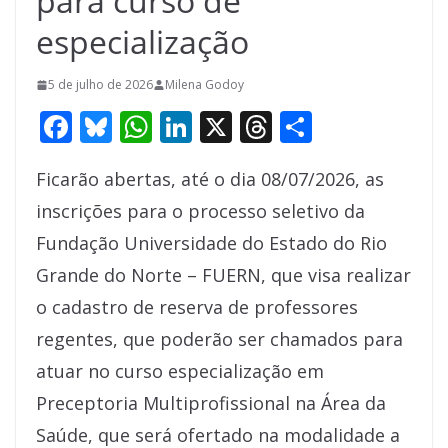
para curso de
especialização
5 de julho de 2026
Milena Godoy
F
Bl
W
Li
X
T
S
ac
u
h
n
h
h
Ficarão abertas, até o dia 08/07/2026, as
e
e
at
k
re
ar
inscrições para o processo seletivo da
b
sk
s
e
a
e
Fundação Universidade do Estado do Rio
o
y
A
dI
d
Grande do Norte – FUERN, que visa realizar
o
p
n
s
o cadastro de reserva de professores
k
p
regentes, que poderão ser chamados para
atuar no curso especialização em
Preceptoria Multiprofissional na Área da
Saúde, que será ofertado na modalidade a