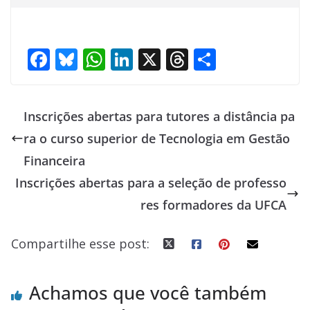
F
Bl
W
Li
X
T
S
ac
u
h
n
h
h
e
e
at
k
re
ar
Inscrições abertas para tutores a distância pa
b
sk
s
e
a
e
ra o curso superior de Tecnologia em Gestão
o
y
A
dI
d
Financeira
o
p
n
s
Inscrições abertas para a seleção de professo
k
p
res formadores da UFCA
Compartilhe esse post:
Achamos que você também