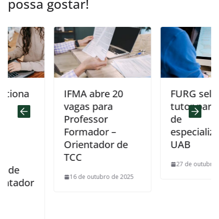
possa gostar!
na
IFMA abre 20
FURG selecion
vagas para
tutor para curs
Professor
de
Formador –
especialização
Orientador de
UAB
TCC
27 de outubro de 2025
16 de outubro de 2025
dor