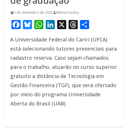
de graduação
3 de dezembro de 2025
Milena Godoy
F
Bl
W
Li
X
T
S
ac
u
h
n
h
h
A Universidade Federal do Cariri (UFCA)
e
e
at
k
re
ar
está selecionando tutores presenciais para
b
sk
s
e
a
e
cadastro reserva. Caso sejam chamados
o
y
A
dI
d
para o trabalho, atuarão no curso superior
o
p
n
s
gratuito a distância de Tecnologia em
k
p
Gestão Financeira (TGF), que será ofertado
por meio do programa Universidade
Aberta do Brasil (UAB).