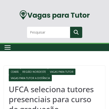
Skip
to
content
CEARÁ
REGIÃO NORDESTE
VAGAS PARA TUTOR
VAGAS PARA TUTOR A DISTÂNCIA
UFCA seleciona tutores
presenciais para curso