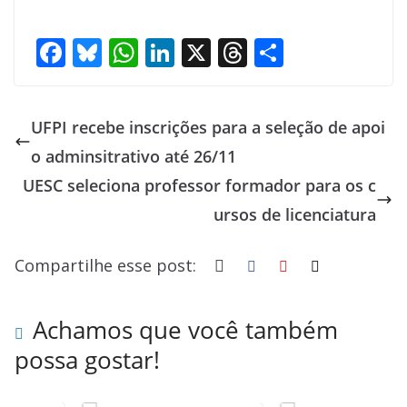
F
Bl
W
Li
X
T
S
ac
u
h
n
h
h
e
e
at
k
re
ar
UFPI recebe inscrições para a seleção de apoi
b
sk
s
e
a
e
o adminsitrativo até 26/11
o
y
A
dI
d
UESC seleciona professor formador para os c
o
p
n
s
ursos de licenciatura
k
p
Compartilhe esse post:
Achamos que você também
possa gostar!