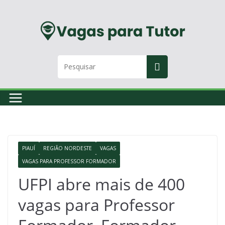
Skip
to
content
PIAUÍ
REGIÃO NORDESTE
VAGAS
VAGAS PARA PROFESSOR FORMADOR
UFPI abre mais de 400
vagas para Professor