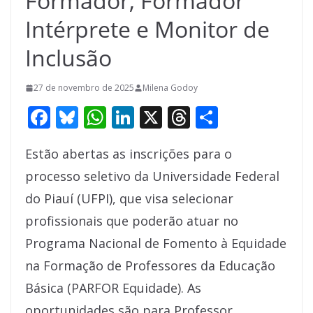
Formador, Formador
Intérprete e Monitor de
Inclusão
27 de novembro de 2025
Milena Godoy
F
Bl
W
Li
X
T
S
ac
u
h
n
h
h
Estão abertas as inscrições para o
e
e
at
k
re
ar
processo seletivo da Universidade Federal
b
sk
s
e
a
e
do Piauí (UFPI), que visa selecionar
o
y
A
dI
d
profissionais que poderão atuar no
o
p
n
s
Programa Nacional de Fomento à Equidade
k
p
na Formação de Professores da Educação
Básica (PARFOR Equidade). As
oportunidades são para Professor