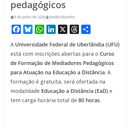
pedagógicos
9 de junho de 2026
Natália Marinho
F
Bl
W
Li
X
T
S
ac
u
h
n
h
h
A
Universidade Federal de Uberlândia (UFU)
e
e
at
k
re
ar
está com inscrições abertas para o
Curso
b
sk
s
e
a
e
de Formação de Mediadores Pedagógicos
o
y
A
dI
d
para Atuação na Educação a Distância
. A
o
p
n
s
formação é gratuita, será ofertada na
k
p
modalidade
Educação a Distância (EaD)
e
tem carga horária total de
80 horas
.