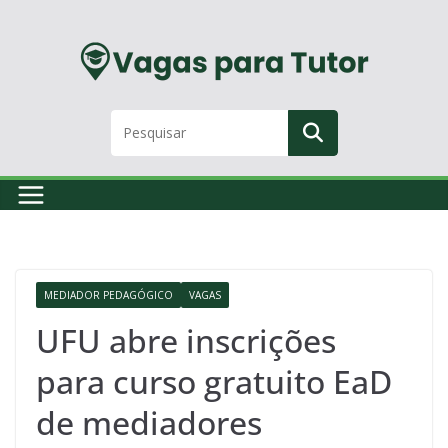
Skip
to
content
MEDIADOR PEDAGÓGICO
VAGAS
UFU abre inscrições
para curso gratuito EaD
de mediadores