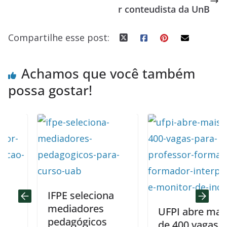
r conteudista da UnB
k
p
Compartilhe esse post:
Achamos que você também
possa gostar!
IFPE seleciona
mediadores
UFPI abre mais
pedagógicos
de 400 vagas