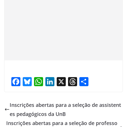
F
Bl
W
Li
X
T
S
ac
u
h
n
h
h
e
e
at
k
re
ar
Inscrições abertas para a seleção de assistent
b
sk
s
e
a
e
es pedagógicos da UnB
o
y
A
dI
d
Inscrições abertas para a seleção de professo
o
p
n
s