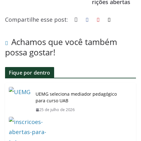
rições abertas
o
p
n
s
k
p
Compartilhe esse post:
Achamos que você também
possa gostar!
Fique por dentro
UEMG seleciona mediador pedagógico
para curso UAB
25 de julho de 2026