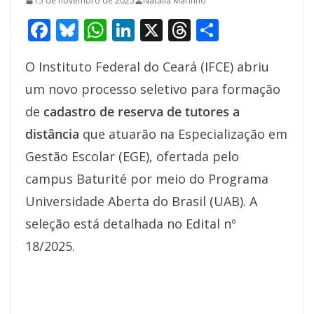
15 de novembro de 2025
Natália Marinho
F
Bl
W
Li
X
T
S
ac
u
h
n
h
h
O Instituto Federal do Ceará (IFCE) abriu
e
e
at
k
re
ar
um novo processo seletivo para formação
b
sk
s
e
a
e
de
cadastro de reserva de tutores a
o
y
A
dI
d
distância
que atuarão na Especialização em
o
p
n
s
Gestão Escolar (EGE), ofertada pelo
k
p
campus Baturité por meio do Programa
Universidade Aberta do Brasil (UAB). A
seleção está detalhada no Edital nº
18/2025.