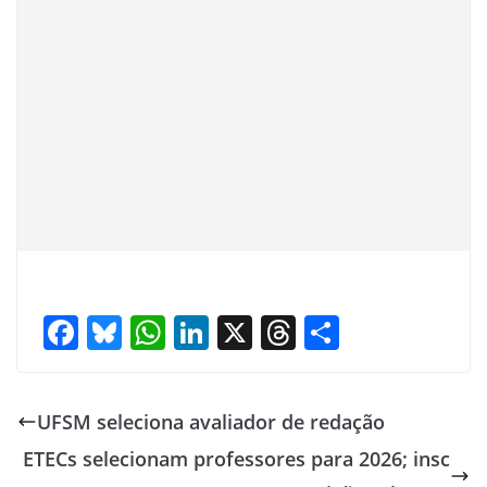
F
Bl
W
Li
X
T
S
ac
u
h
n
h
h
e
e
at
k
re
ar
UFSM seleciona avaliador de redação
b
sk
s
e
a
e
ETECs selecionam professores para 2026; insc
o
y
A
dI
d