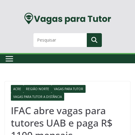
Skip
to
content
ACRE
REGIÃO NORTE
VAGAS PARA TUTOR
VAGAS PARA TUTOR A DISTÂNCIA
IFAC abre vagas para
tutores UAB e paga R$