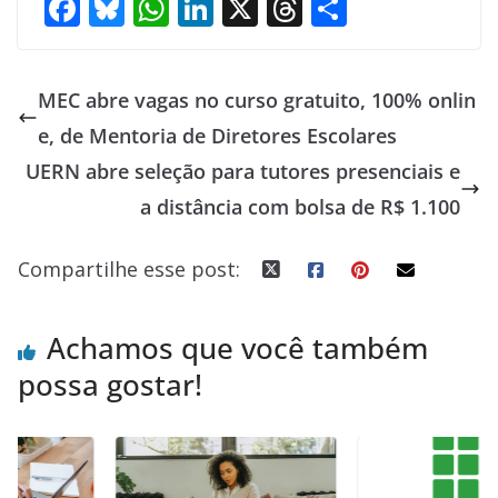
F
Bl
W
Li
X
T
S
ac
u
h
n
h
h
e
e
at
k
re
ar
MEC abre vagas no curso gratuito, 100% onlin
b
sk
s
e
a
e
e, de Mentoria de Diretores Escolares
o
y
A
dI
d
UERN abre seleção para tutores presenciais e
o
p
n
s
a distância com bolsa de R$ 1.100
k
p
Compartilhe esse post:
Achamos que você também
possa gostar!