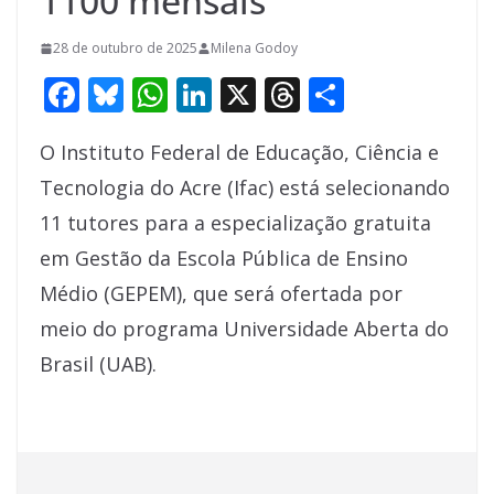
1100 mensais
28 de outubro de 2025
Milena Godoy
F
Bl
W
Li
X
T
S
ac
u
h
n
h
h
O Instituto Federal de Educação, Ciência e
e
e
at
k
re
ar
Tecnologia do Acre (Ifac) está selecionando
b
sk
s
e
a
e
11 tutores para a especialização gratuita
o
y
A
dI
d
em Gestão da Escola Pública de Ensino
o
p
n
s
Médio (GEPEM), que será ofertada por
k
p
meio do programa Universidade Aberta do
Brasil (UAB).