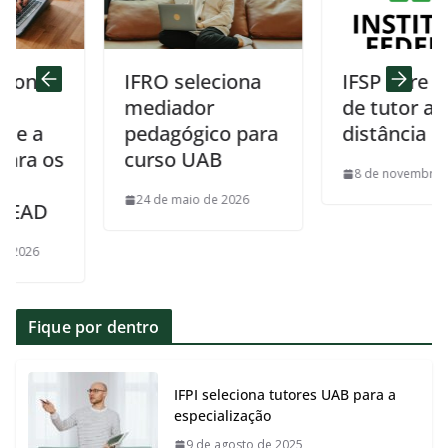
a
IFRO seleciona
IFSP abre vagas
mediador
de tutor a
a
pedagógico para
distância UAB
 os
curso UAB
8 de novembro de 202
24 de maio de 2026
D
Fique por dentro
IFPI seleciona tutores UAB para a
especialização
9 de agosto de 2025