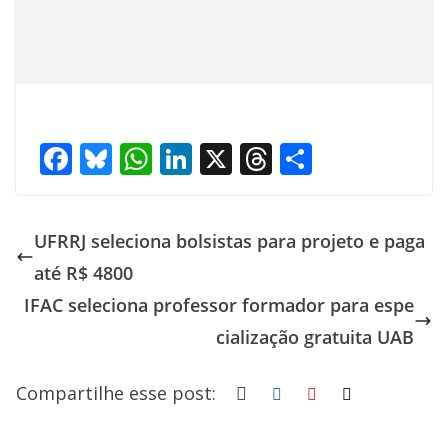
F
Bl
W
Li
X
T
S
ac
u
h
n
h
h
e
e
at
k
re
ar
UFRRJ seleciona bolsistas para projeto e paga
b
sk
s
e
a
e
até R$ 4800
o
y
A
dI
d
IFAC seleciona professor formador para espe
o
p
n
s
cialização gratuita UAB
k
p
Compartilhe esse post: