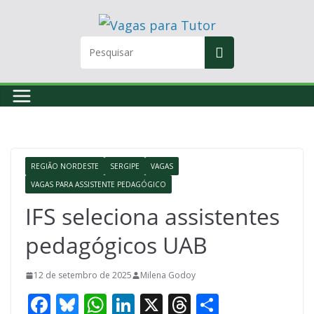
Skip
to
content
REGIÃO NORDESTE
SERGIPE
VAGAS
VAGAS PARA ASSISTENTE PEDAGÓGICO
IFS seleciona assistentes
pedagógicos UAB
12 de setembro de 2025
Milena Godoy
F
Bl
W
Li
X
T
S