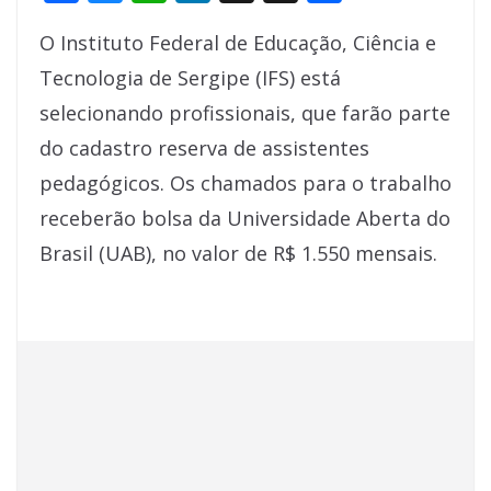
ac
u
h
n
h
h
O Instituto Federal de Educação, Ciência e
e
e
at
k
re
ar
Tecnologia de Sergipe (IFS) está
b
sk
s
e
a
e
selecionando profissionais, que farão parte
o
y
A
dI
d
do cadastro reserva de assistentes
o
p
n
s
pedagógicos. Os chamados para o trabalho
k
p
receberão bolsa da Universidade Aberta do
Brasil (UAB), no valor de R$ 1.550 mensais.