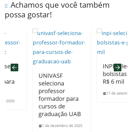
Achamos que você também
possa gostar!
INPI seleciona
bolsistas e pag
UNIVASF
a
R$ 6 mil
seleciona
professor
17 de setembro de 20
formador para
6
cursos de
graduação UAB
1 de dezembro de 2025