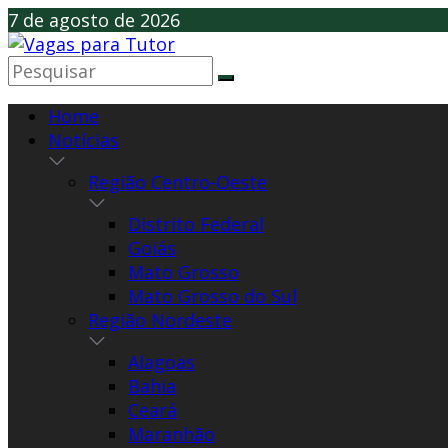
Skip
7 de agosto de 2026
to
content
Home
Notícias
Região Centro-Oeste
Distrito Federal
Goiás
Mato Grosso
Mato Grosso do Sul
Região Nordeste
Alagoas
Bahia
Ceará
Maranhão