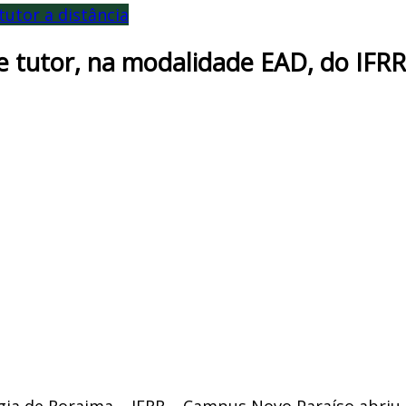
tutor a distância
de tutor, na modalidade EAD, do IFRR
ogia de Roraima – IFRR – Campus Novo Paraíso abri