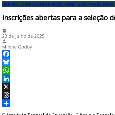
Região Norte
Roraima
Vagas para Tutor
Vagas para 
Inscrições abertas para a seleção 
23 de julho de 2025
Milena Godoy
Facebook
Bluesky
WhatsApp
LinkedIn
X
Threads
Share
O Instituto Federal de Educação, Ciência e Tecnol