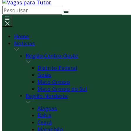
Home
Notícias
Região Centro-Oeste
Distrito Federal
Goiás
Mato Grosso
Mato Grosso do Sul
Região Nordeste
Alagoas
Bahia
Ceará
Maranhão