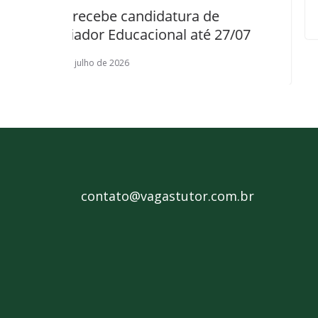
e candidatura de
27 de maio de 2026
ducacional até 27/07
 2026
contato@vagastutor.com.br