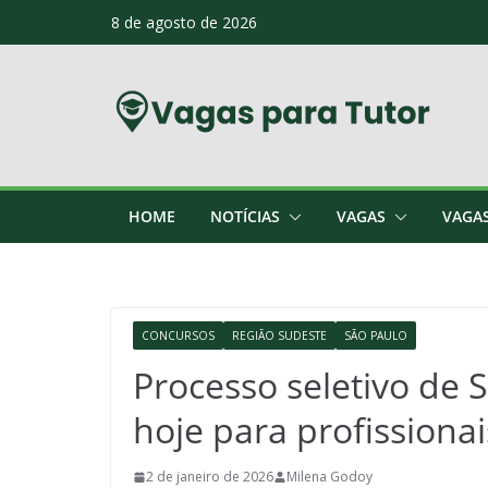
Skip
8 de agosto de 2026
to
content
HOME
NOTÍCIAS
VAGAS
VAGA
CONCURSOS
REGIÃO SUDESTE
SÃO PAULO
Processo seletivo de S
hoje para profissiona
2 de janeiro de 2026
Milena Godoy