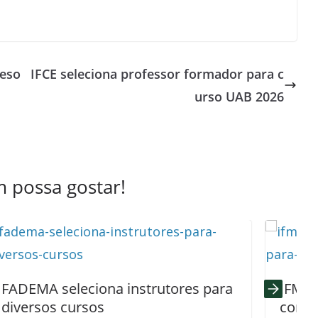
feso
IFCE seleciona professor formador para c
urso UAB 2026
 possa gostar!
a instrutores para
IFMG seleciona profes
conteudista para espec