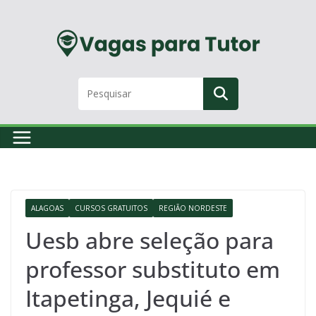
Skip
to
content
ALAGOAS
CURSOS GRATUITOS
REGIÃO NORDESTE
Uesb abre seleção para
professor substituto em
Itapetinga, Jequié e