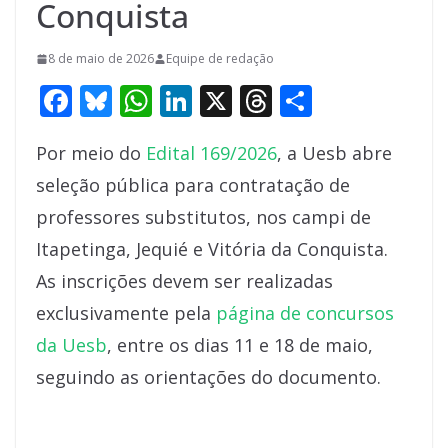
Conquista
8 de maio de 2026
Equipe de redação
F
Bl
W
Li
X
T
S
ac
u
h
n
h
h
Por meio do
Edital 169/2026
, a Uesb abre
e
e
at
k
re
ar
seleção pública para contratação de
b
sk
s
e
a
e
professores substitutos, nos campi de
o
y
A
dI
d
Itapetinga, Jequié e Vitória da Conquista.
o
p
n
s
As inscrições devem ser realizadas
k
p
exclusivamente pela
página de concursos
da Uesb
, entre os dias 11 e 18 de maio,
seguindo as orientações do documento.