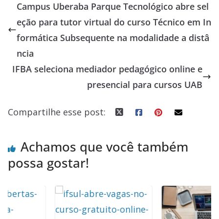
Campus Uberaba Parque Tecnológico abre sel
b
sk
s
e
a
e
eção para tutor virtual do curso Técnico em In
o
y
A
dI
d
formática Subsequente na modalidade a distâ
o
p
n
s
ncia
k
p
IFBA seleciona mediador pedagógico online e
presencial para cursos UAB
Compartilhe esse post:
Achamos que você também
possa gostar!