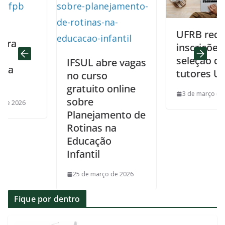
UFRB recebe
inscrições para
seleção de
IFSUL abre vagas
tutores UAB
no curso
gratuito online
3 de março de 2026
sobre
26
Planejamento de
Rotinas na
Educação
Infantil
25 de março de 2026
Fique por dentro