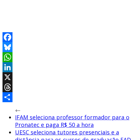
Facebook
Bluesky
WhatsApp
LinkedIn
X
Threads
Share
IFAM seleciona professor formador para o
Pronatec e paga R$ 50 a hora
UESC seleciona tutores presenciais e a
distância para os cursos de graduação EAD