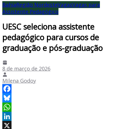
Bahia
Região Nordeste
Vagas
Vagas para
Assistente Pedagógico
UESC seleciona assistente
pedagógico para cursos de
graduação e pós-graduação
8 de março de 2026
Milena Godoy
Facebook
Bluesky
WhatsApp
LinkedIn