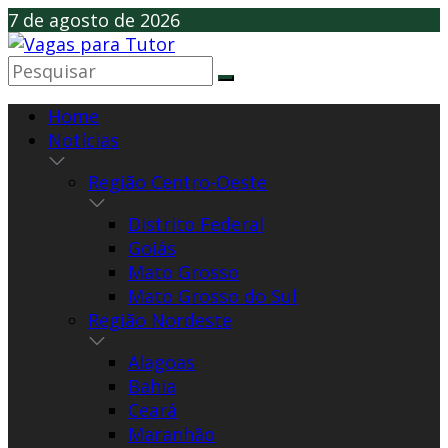
Skip
7 de agosto de 2026
to
content
Home
Notícias
Região Centro-Oeste
Distrito Federal
Goiás
Mato Grosso
Mato Grosso do Sul
Região Nordeste
Alagoas
Bahia
Ceará
Maranhão