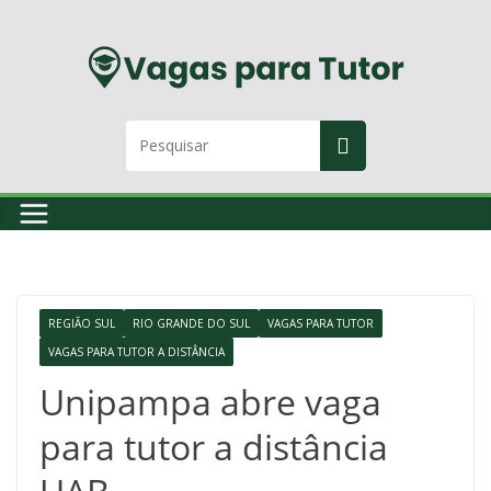
Skip
to
content
REGIÃO SUL
RIO GRANDE DO SUL
VAGAS PARA TUTOR
VAGAS PARA TUTOR A DISTÂNCIA
Unipampa abre vaga
para tutor a distância