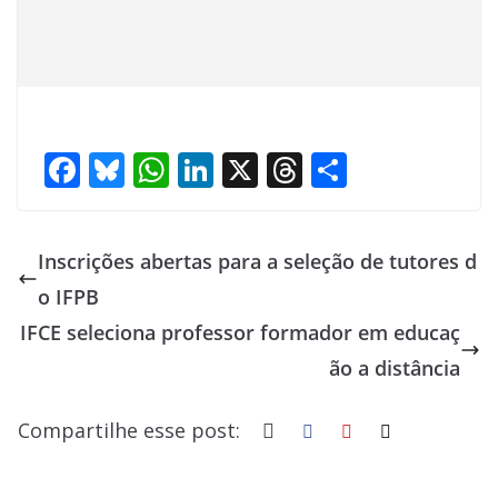
F
Bl
W
Li
X
T
S
ac
u
h
n
h
h
e
e
at
k
re
ar
Inscrições abertas para a seleção de tutores d
b
sk
s
e
a
e
o IFPB
o
y
A
dI
d
IFCE seleciona professor formador em educaç
o
p
n
s
ão a distância
k
p
Compartilhe esse post: