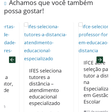
Achamos que você também
possa gostar!
IFCE abre
seleção para
IFES seleciona
tutor a distância
tutores a
na
r,
distância –
Especialização
atendimento
em Gestão
educacional
Escolar
especializado
15 de novembro de 202