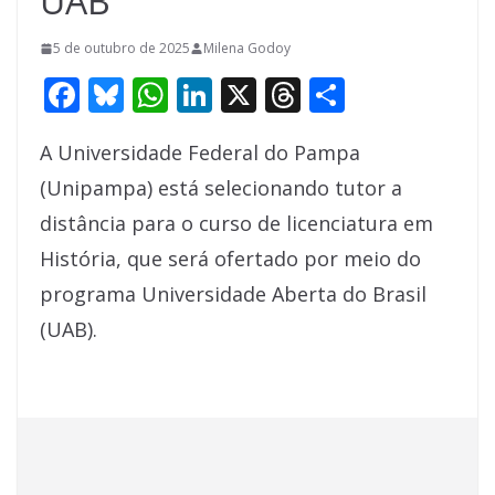
UAB
5 de outubro de 2025
Milena Godoy
F
Bl
W
Li
X
T
S
ac
u
h
n
h
h
A Universidade Federal do Pampa
e
e
at
k
re
ar
(Unipampa) está selecionando tutor a
b
sk
s
e
a
e
distância para o curso de licenciatura em
o
y
A
dI
d
História, que será ofertado por meio do
o
p
n
s
programa Universidade Aberta do Brasil
k
p
(UAB).